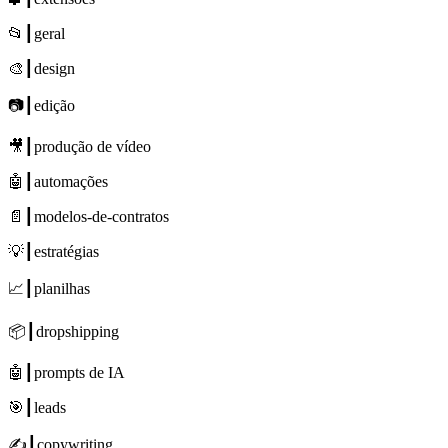
📂┃geral
🎨┃design
📷┃edição
🎥┃produção de vídeo
🤖┃automações
📄┃modelos-de-contratos
💡┃estratégias
📈┃planilhas
📦┃dropshipping
🤖┃prompts de IA
🎯┃leads
✍┃copywriting