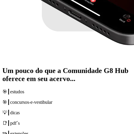
Um pouco do que a
Comunidade G8 Hub
oferece em seu acervo...
🎯┃estudos
🎯┃concursos-e-vestibular
💡┃dicas
📑┃pdf´s
🧩┃extensões