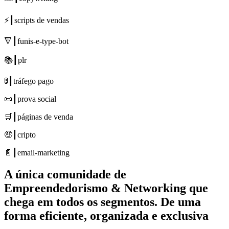
⚡┃scripts de vendas
🔻┃funis-e-type-bot
📚┃plr
🚦┃tráfego pago
📜┃prova social
🛒┃páginas de venda
🤑┃cripto
📄┃email-marketing
A única comunidade de
Empreendedorismo & Networking
que
chega em todos os segmentos. De uma
forma
eficiente, organizada e exclusiva