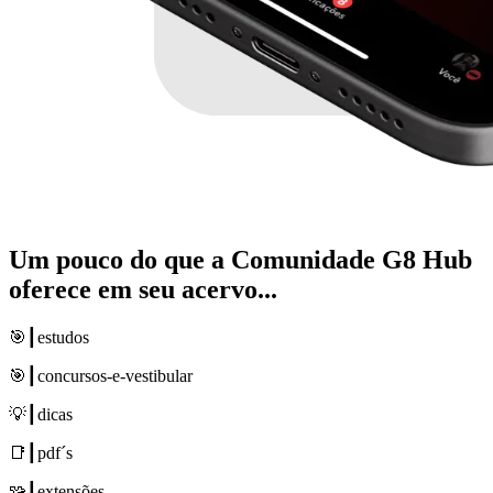
Um pouco do que a
Comunidade G8 Hub
oferece em seu acervo...
🎯┃estudos
🎯┃concursos-e-vestibular
💡┃dicas
📑┃pdf´s
🧩┃extensões