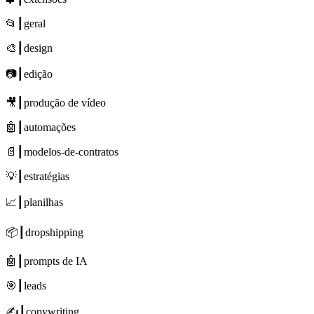
📂┃geral
🎨┃design
📷┃edição
🎥┃produção de vídeo
🤖┃automações
📄┃modelos-de-contratos
💡┃estratégias
📈┃planilhas
📦┃dropshipping
🤖┃prompts de IA
🎯┃leads
✍┃copywriting