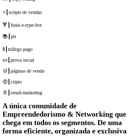
⚡┃scripts de vendas
🔻┃funis-e-type-bot
📚┃plr
🚦┃tráfego pago
📜┃prova social
🛒┃páginas de venda
🤑┃cripto
📄┃email-marketing
A única comunidade de
Empreendedorismo & Networking
que
chega em todos os segmentos. De uma
forma
eficiente, organizada e exclusiva