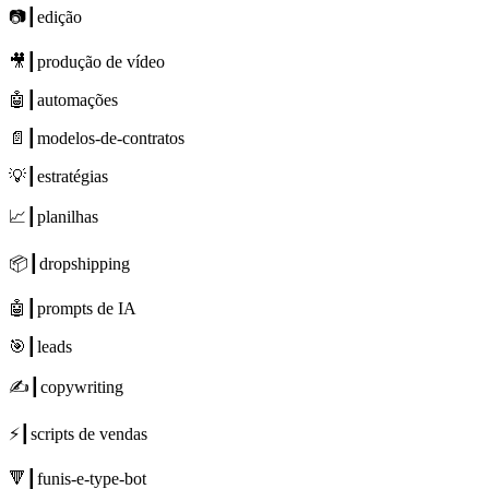
📷┃edição
🎥┃produção de vídeo
🤖┃automações
📄┃modelos-de-contratos
💡┃estratégias
📈┃planilhas
📦┃dropshipping
🤖┃prompts de IA
🎯┃leads
✍┃copywriting
⚡┃scripts de vendas
🔻┃funis-e-type-bot