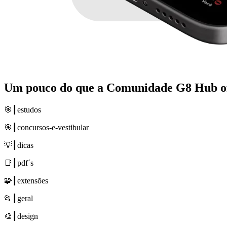
Um pouco do que a
Comunidade G8 Hub
o
🎯┃estudos
🎯┃concursos-e-vestibular
💡┃dicas
📑┃pdf´s
🧩┃extensões
📂┃geral
🎨┃design